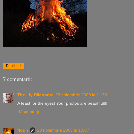
Distribuiți
7 comentarii:
The Lly Dilettante
28 noiembrie 2009 la 11:33
A feast for the eyes! Your photos are beautiful!!!
Răspundeți
florin
28 noiembrie 2009 la 13:07